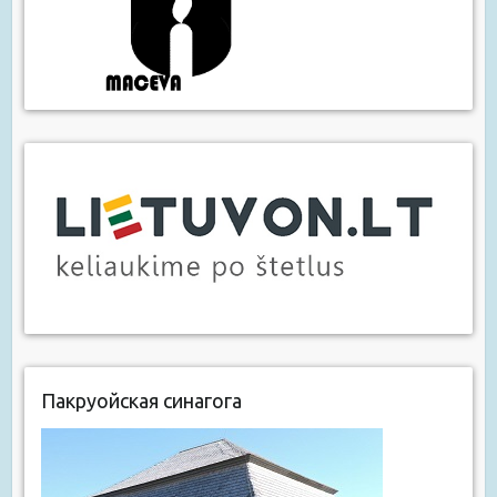
Пакруойская синагога