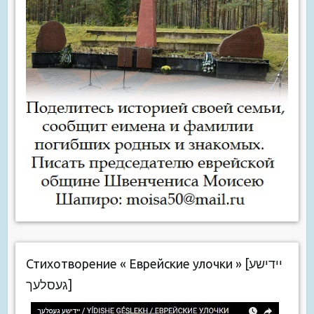
Стихотворение « Еврейские улочки » [יידישע
געסלעך]