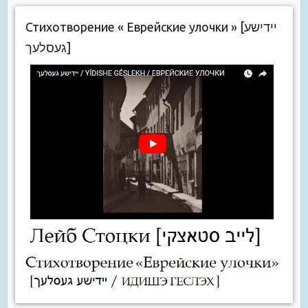
Стихотворение « Еврейские улочки » [יידישע
געסלעך]