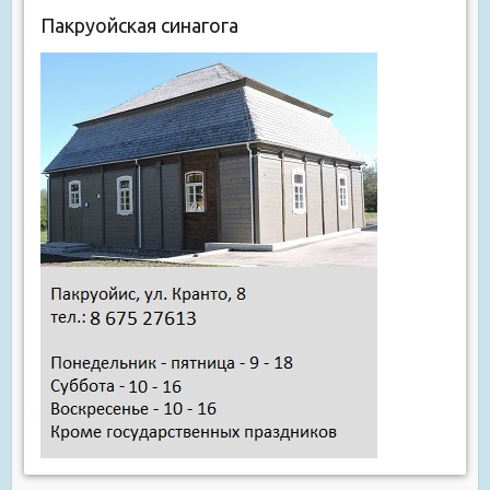
Пакруойская синагога