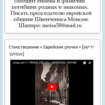
Стихотворение « Еврейские улочки » [יידישע
געסלעך]