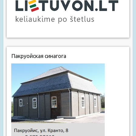
Пакруойская синагога