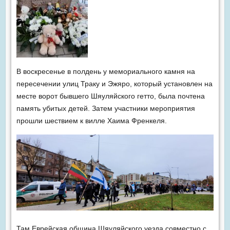
В воскресенье в полдень у мемориального камня на
пересечении улиц Траку и Эжяро, который установлен на
месте ворот бывшего Шяуляйского гетто, была почтена
память убитых детей. Затем участники мероприятия
прошли шествием к вилле Хаима Френкеля.
Там Еврейская община Шяуляйского уезда совместно с