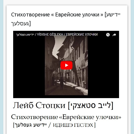
Стихотворение « Еврейские улочки » [יידישע
געסלעך]