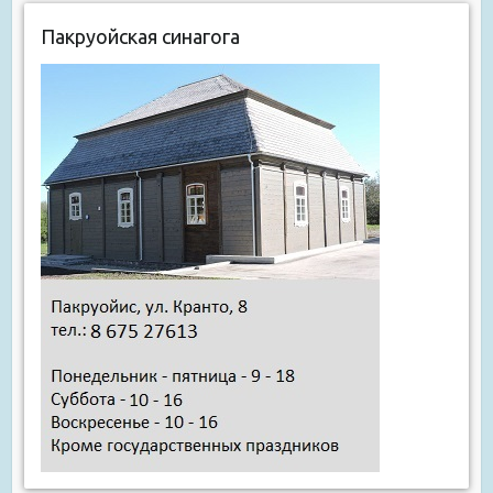
Пакруойская синагога