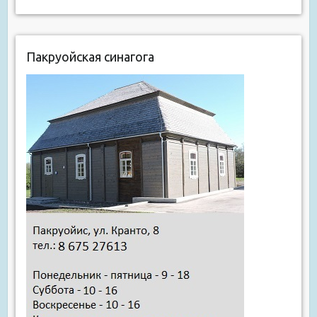
Пакруойская синагога