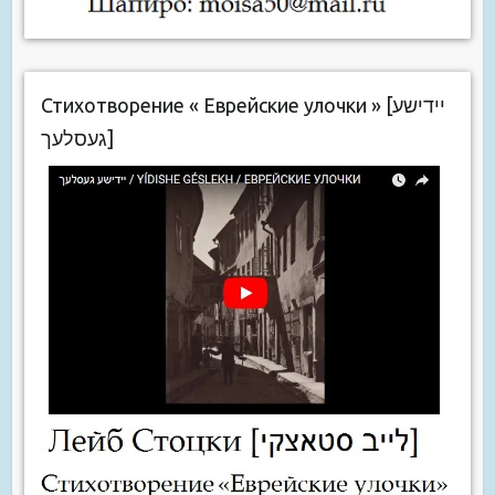
Стихотворение « Еврейские улочки » [יידישע
געסלעך]