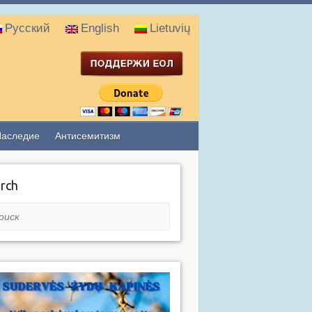
Русский
English
Lietuvių
Наследие
Антисемитизм
rch
ск