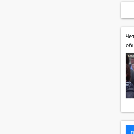
Чет
об