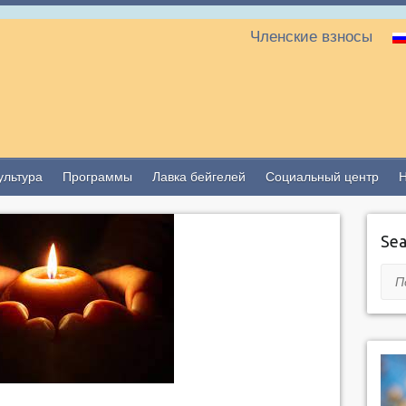
Членские взносы
ультура
Программы
Лавка бейгелей
Социальный центр
Sea
Пои