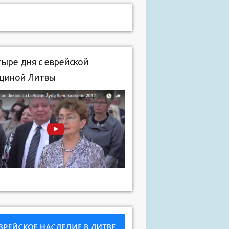
ыре дня с еврейской
щиной Литвы