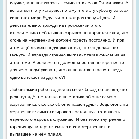
случае, мне показалось – смысл этих слов Пятикнижия. А
вспомнил я эту историю, потому что в эту субботу во всех
синагогах мира будут читать как раз главу «Цав». И
действительно, трижды на протяжении этого
относительно небольшого отрывка повторяется идея, что
огонь на жертвеннике должен горесть постоянно. И при
этом ещё дважды подчеркивается, что он должен не
гаснуть. И вправду странно выглядит такая фиксация на
этой теме. А если же он должен «постоянно гореть», то
для чего подчёркивать, что он не должен гаснуть: ведь
одно вытекает из другого?!
Любавичский ребе в одной из своих бесед объяснял, что
речь тут идёт не только и не столько об огне самого
жертвенника, сколько об огне нашей души. Ведь огонь на
жертвеннике символизировал постоянную готовность
еврейского народа к служению. И без этого внутреннего
горения души теряли смысл и сам жертвенник, и
пылавшее на нём пламя.