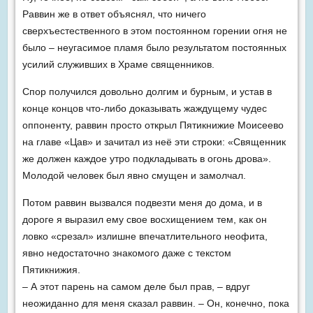
Раввин же в ответ объяснял, что ничего
сверхъестественного в этом постоянном горении огня не
было – неугасимое пламя было результатом постоянных
усилий служивших в Храме священников.
Спор получился довольно долгим и бурным, и устав в
конце концов что-либо доказывать жаждущему чудес
оппоненту, раввин просто открыл Пятикнижие Моисеево
на главе «Цав» и зачитал из неё эти строки: «Священник
же должен каждое утро подкладывать в огонь дрова».
Молодой человек был явно смущен и замолчал.
Потом раввин вызвался подвезти меня до дома, и в
дороге я выразил ему свое восхищением тем, как он
ловко «срезал» излишне впечатлительного неофита,
явно недостаточно знакомого даже с текстом
Пятикнижия.
– А этот парень на самом деле был прав, – вдруг
неожиданно для меня сказал раввин. – Он, конечно, пока