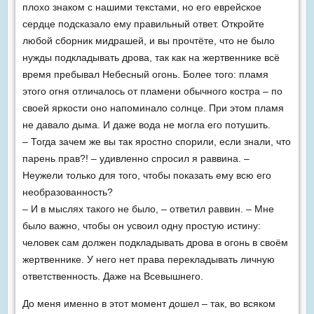
плохо знаком с нашими текстами, но его еврейское
сердце подсказало ему правильный ответ. Откройте
любой сборник мидрашей, и вы прочтёте, что не было
нужды подкладывать дрова, так как на жертвеннике всё
время пребывал Небесный огонь. Более того: пламя
этого огня отличалось от пламени обычного костра – по
своей яркости оно напоминало солнце. При этом пламя
не давало дыма. И даже вода не могла его потушить.
– Тогда зачем же вы так яростно спорили, если знали, что
парень прав?! – удивленно спросил я раввина. –
Неужели только для того, чтобы показать ему всю его
необразованность?
– И в мыслях такого не было, – ответил раввин. – Мне
было важно, чтобы он усвоил одну простую истину:
человек сам должен подкладывать дрова в огонь в своём
жертвеннике. У него нет права перекладывать личную
ответственность. Даже на Всевышнего.
До меня именно в этот момент дошел – так, во всяком