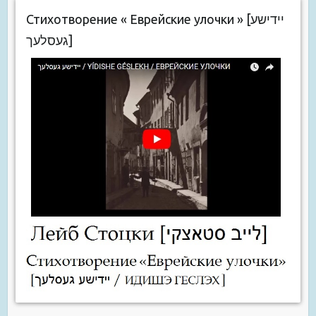
Стихотворение « Еврейские улочки » [יידישע
געסלעך]