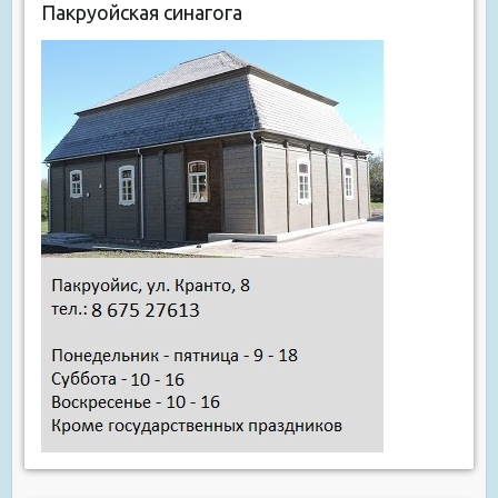
Пакруойская синагога