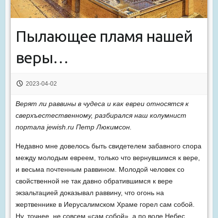
Пылающее пламя нашей
веры…
2023-04-02
Верят ли раввины в чудеса и как евреи относятся к
сверхъестественному, разбирался наш колумнист
портала jewish.ru Петр Люкимсон.
Недавно мне довелось быть свидетелем забавного спора
между молодым евреем, только что вернувшимся к вере,
и весьма почтенным раввином. Молодой человек со
свойственной не так давно обратившимся к вере
экзальтацией доказывал раввину, что огонь на
жертвеннике в Иерусалимском Храме горел сам собой.
Ну, точнее, не совсем «сам собой», а по воле Небес.