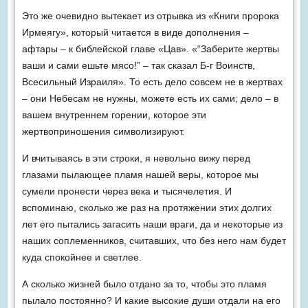
Это же очевидно вытекает из отрывка из «Книги пророка
Ирмеягу», который читается в виде дополнения –
афтары – к библейской главе «Цав». «“Заберите жертвы
ваши и сами ешьте мясо!” – так сказал Б-г Воинств,
Всесильный Израиля». То есть дело совсем не в жертвах
– они Небесам не нужны, можете есть их сами; дело – в
вашем внутреннем горении, которое эти
жертвоприношения символизируют.
И вчитываясь в эти строки, я невольно вижу перед
глазами пылающее пламя нашей веры, которое мы
сумели пронести через века и тысячелетия. И
вспоминаю, сколько же раз на протяжении этих долгих
лет его пытались загасить наши враги, да и некоторые из
наших соплеменников, считавших, что без него нам будет
куда спокойнее и светлее.
А сколько жизней было отдано за то, чтобы это пламя
пылало постоянно? И какие высокие души отдали на его