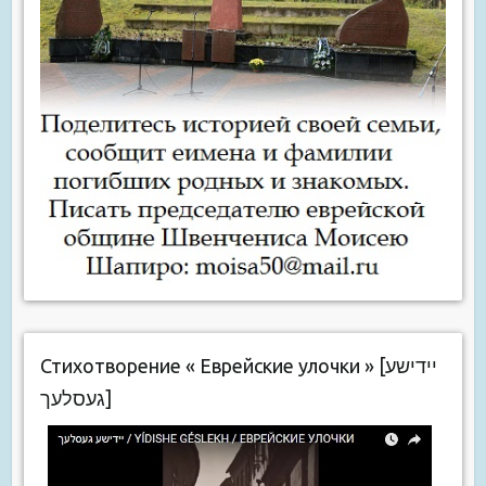
Стихотворение « Еврейские улочки » [יידישע
געסלעך]