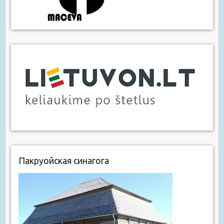
Пакруойская синагога