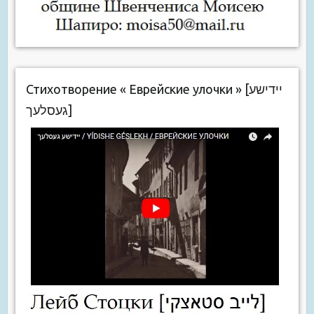
Стихотворение « Еврейские улочки » [יידישע
געסלעך]