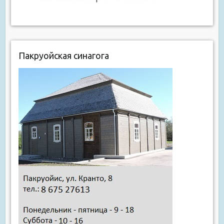
Пакруойская синагога