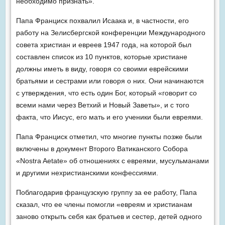
необходимо признать».
Папа Франциск похвалил Исаака и, в частности, его
работу на Зелисбергской конференции Международного
совета христиан и евреев 1947 года, на которой был
составлен список из 10 пунктов, которые христиане
должны иметь в виду, говоря со своими еврейскими
братьями и сестрами или говоря о них. Они начинаются
с утверждения, что есть один Бог, который «говорит со
всеми нами через Ветхий и Новый Заветы», и с того
факта, что Иисус, его мать и его ученики были евреями.
Папа Франциск отметил, что многие пункты позже были
включены в документ Второго Ватиканского Собора
«Nostra Aetate» об отношениях с евреями, мусульманами
и другими нехристианскими конфессиями.
Поблагодарив французскую группу за ее работу, Папа
сказал, что ее члены помогли «евреям и христианам
заново открыть себя как братьев и сестер, детей одного