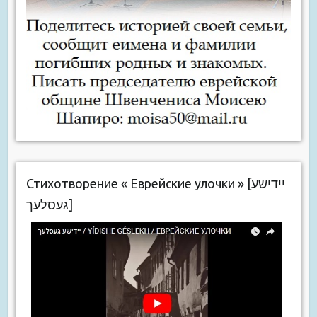
Стихотворение « Еврейские улочки » [יידישע
געסלעך]