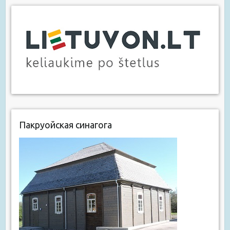
Пакруойская синагога