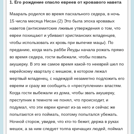
1. Его рождение спасло евреев от кровавого навета
Маараль родился во время пасхального седера, в ночь
15 числа месяца Нисан.(2) Это была эпоха кровавых
наветов (антисемитские лживые утверждения о том, что
евреи похищают и убивают христианских младенцев,
чтобы использовать их кровь при выпечке мацы). По
преданию, когда мать рабби Йеуды начала рожать прямо
во время седера, гости выбежали, чтобы позвать
акушерку. В это же самое время какой-то нееврей шел по
еврейскому кварталу с мешком, в котором лежал
мертвый младенец, с надеждой незаметно подложить его
евреям и сразу же сообщить о «преступлении» властям.
Когда гости выбежали из дома, чтобы звать акушерку,
преступник в темноте не понял, что происходит, и
подумал, что эти евреи кричат из-за него и сейчас же
попытаются его поймать, поэтому попытался убежать.
Ночной сторож, увидев, что кто-то бежит, держа в руках
мешок, а за ним следует толпа кричащих людей, поймал