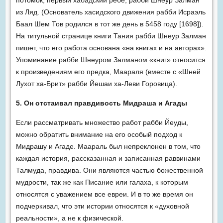
потомок, первый хабадский ребе, рабби Шнеур Залман
из Ляд. (Основатель хасидского движения рабби Исраэль
Баал Шем Тов родился в тот же день в 5458 году [1698]).
На титульной странице книги Тания рабби Шнеур Залман
пишет, что его работа основана «на книгах и на авторах».
Упоминание рабби Шнеуром Залманом «книг» относится
к произведениям его предка, Маараля (вместе с «Шней
Лухот ха-Брит» рабби Йешаи ха-Леви Горовица).
5. Он отстаивал правдивость Мидраша и Агады
Если рассматривать множество работ рабби Йеуды,
можно обратить внимание на его особый подход к
Мидрашу и Агаде. Маараль был непреклонен в том, что
каждая история, рассказанная и записанная раввинами
Талмуда, правдива. Они являются частью божественной
мудрости, так же как Писание или галаха, к которым
относятся с уважением все евреи. И в то же время он
подчеркивал, что эти истории относятся к «духовной
реальности», а не к физической.