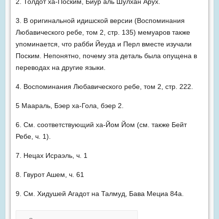
2. Толдот ха-Поским, Биур аль Шулхан Арух.
3. В оригинальной идишской версии (Воспоминания
Любавического ребе, том 2, стр. 135) мемуаров также
упоминается, что рабби Йеуда и Перл вместе изучали
Поским. Непонятно, почему эта деталь была опущена в
переводах на другие языки.
4. Воспоминания Любавического ребе, том 2, стр. 222.
5 Маараль, Бэер ха-Гола, бэер 2.
6. См. соответствующий ха-Йом Йом (см. также Бейт
Ребе, ч. 1).
7. Нецах Исраэль, ч. 1
8. Гвурот Ашем, ч. 61
9. См. Хидушей Агадот на Талмуд, Бава Мециа 84a.