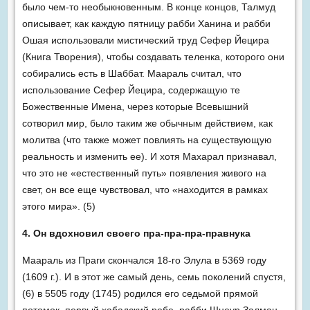
было чем-то необыкновенным. В конце концов, Талмуд
описывает, как каждую пятницу рабби Ханина и рабби
Ошая использовали мистический труд Сефер Йецира
(Книга Творения), чтобы создавать теленка, которого они
собирались есть в Шаббат. Маараль считал, что
использование Сефер Йецира, содержащую те
Божественные Имена, через которые Всевышний
сотворил мир, было таким же обычным действием, как
молитва (что также может повлиять на существующую
реальность и изменить ее). И хотя Махарал признавал,
что это не «естественный путь» появления живого на
свет, он все еще чувствовал, что «находится в рамках
этого мира». (5)
4. Он вдохновил своего пра-пра-пра-правнука
Маараль из Праги скончался 18-го Элула в 5369 году
(1609 г.). И в этот же самый день, семь поколений спустя,
(6) в 5505 году (1745) родился его седьмой прямой