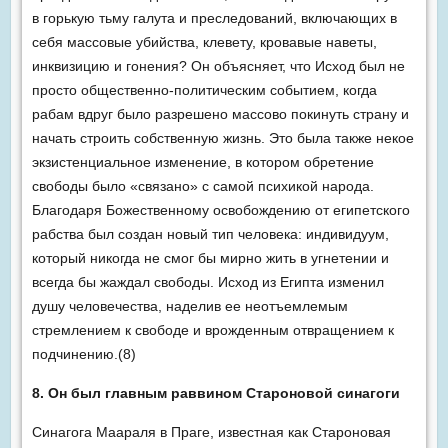
в горькую тьму галута и преследований, включающих в
себя массовые убийства, клевету, кровавые наветы,
инквизицию и гонения? Он объясняет, что Исход был не
просто общественно-политическим событием, когда
рабам вдруг было разрешено массово покинуть страну и
начать строить собственную жизнь. Это была также некое
экзистенциальное изменение, в котором обретение
свободы было «связано» с самой психикой народа.
Благодаря Божественному освобождению от египетского
рабства был создан новый тип человека: индивидуум,
который никогда не смог бы мирно жить в угнетении и
всегда бы жаждал свободы. Исход из Египта изменил
душу человечества, наделив ее неотъемлемым
стремлением к свободе и врожденным отвращением к
подчинению.(8)
8. Он был главным раввином Староновой синагоги
Синагога Маараля в Праге, известная как Староновая