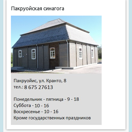
Пакруойская синагога