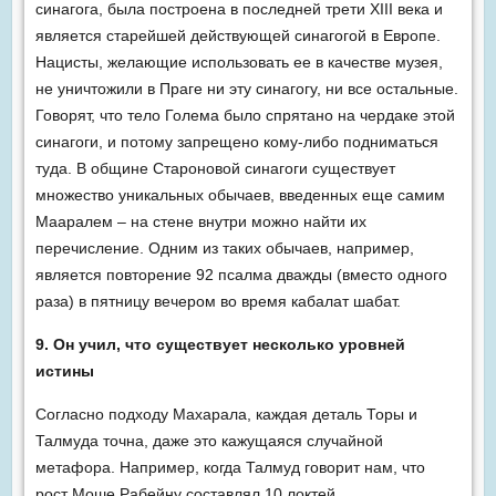
синагога, была построена в последней трети XIII века и
является старейшей действующей синагогой в Европе.
Нацисты, желающие использовать ее в качестве музея,
не уничтожили в Праге ни эту синагогу, ни все остальные.
Говорят, что тело Голема было спрятано на чердаке этой
синагоги, и потому запрещено кому-либо подниматься
туда. В общине Староновой синагоги существует
множество уникальных обычаев, введенных еще самим
Мааралем – на стене внутри можно найти их
перечисление. Одним из таких обычаев, например,
является повторение 92 псалма дважды (вместо одного
раза) в пятницу вечером во время кабалат шабат.
9. Он учил, что существует несколько уровней
истины
Согласно подходу Махарала, каждая деталь Торы и
Талмуда точна, даже это кажущаяся случайной
метафора. Например, когда Талмуд говорит нам, что
рост Моше Рабейну составлял 10 локтей