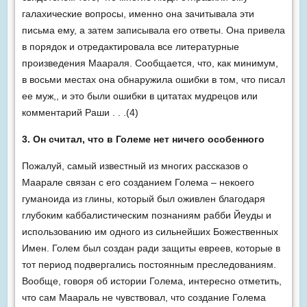
галахические вопросы, именно она зачитывала эти
письма ему, а затем записывала его ответы. Она привела
в порядок и отредактировала все литературные
произведения Маараля. Сообщается, что, как минимум,
в восьми местах она обнаружила ошибки в том, что писал
ее муж,, и это были ошибки в цитатах мудрецов или
комментарий Раши . . .(4)
3. Он считал, что в Големе нет ничего особенного
Пожалуй, самый известный из многих рассказов о
Маарале связан с его созданием Голема – некоего
гуманоида из глины, который был оживлен благодаря
глубоким каббалистическим познаниям рабби Йеуды и
использованию им одного из сильнейших Божественных
Имен. Голем был создан ради защиты евреев, которые в
тот период подвергались постоянным преследованиям.
Вообще, говоря об истории Голема, интересно отметить,
что сам Маараль не чувствовал, что создание Голема