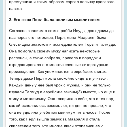
преступника и таким образом сорвал попытку кровавого
навета.
2. Его жена Перл была великим мыслителем
Согласно знаниям о семье рабби Йеуды, дошедшим до
нас через его потомков, Перл, жена Маараля, была
блестящим знатоком и исследователем Торы и Талмуда.
Она помогала своему мужу написать некоторые
респонсы, а также собрала, привела в порядок и
отредактировала его многочисленные литературные
произведения. Как упоминается в еврейских книгах:
Теперь даже Перл могла спокойно сидеть и учиться.
Каждый день у нее был урок с мужем, и они не только
изучали Талмуд и еврейские законы(3) вместе, но еще и
этику и метафизику. Она говорила о себе, что с тех пор,
как ей исполнилось восемь лет, ни дня не прошло, что
она не уделяла учебе как минимум пять часов. После
того, как Перл вышла замуж за Маараля и стала
свидетелем того, что многие люди отправили ему