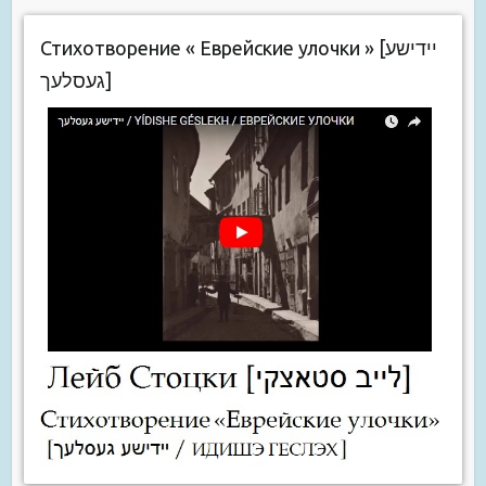
Стихотворение « Еврейские улочки » [יידישע
געסלעך]