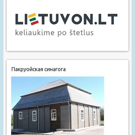
Пакруойская синагога