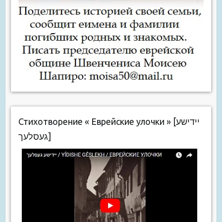
Стихотворение « Еврейские улочки » [יידישע
געסלעך]