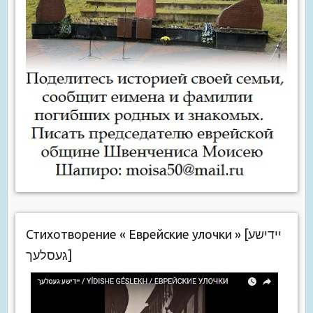
Стихотворение « Еврейские улочки » [יידישע
געסלעך]