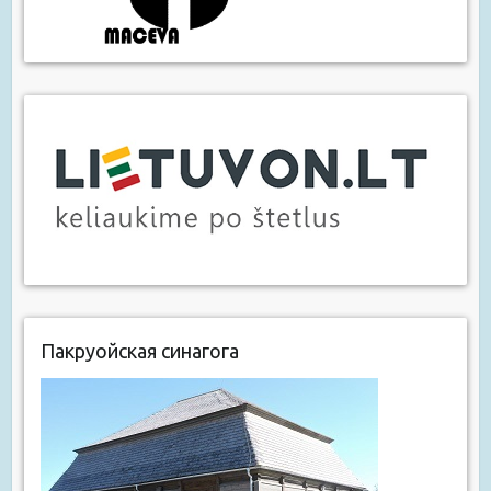
Пакруойская синагога