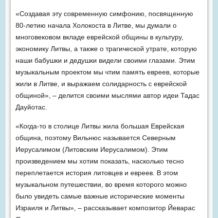
«Создавая эту современную симфонию, посвященную
80-летию начала Холокоста в Литве, мы думали о
многовековом вкладе еврейской общины в культуру,
экономику Литвы, а также о трагической утрате, которую
наши бабушки и дедушки видели своими глазами. Этим
музыкальным проектом мы чтим память евреев, которые
жили в Литве, и выражаем солидарность с еврейской
общиной», – делится своими мыслями автор идеи Тадас
Дауйотас.
«Когда-то в столице Литвы жила большая Еврейская
община, поэтому Вильнюс называется Северным
Иерусалимом (Литовским Иерусалимом). Этим
произведением мы хотим показать, насколько тесно
переплетается история литовцев и евреев. В этом
музыкальном путешествии, во время которого можно
было увидеть самые важные исторические моменты
Израиля и Литвы», – рассказывает композитор Йеварас