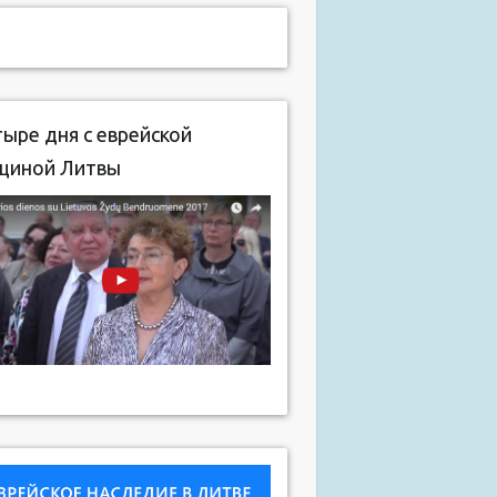
ыре дня с еврейской
щиной Литвы