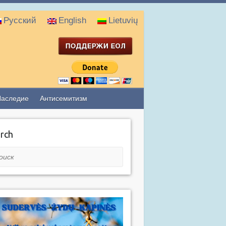
Русский
English
Lietuvių
Наследие
Антисемитизм
rch
ск