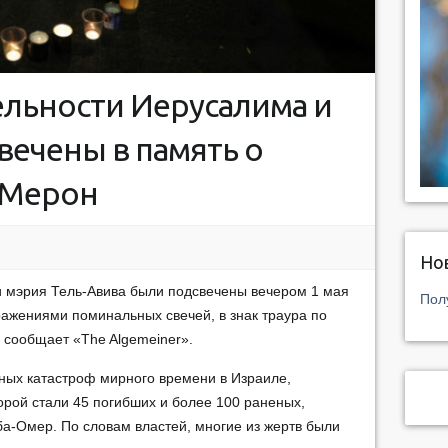
льности Иерусалима и
вечены в память о
е Мерон
Но
и мэрия Тель-Авива были подсвечены вечером 1 мая
Пол
ражениями поминальных свечей, в знак траура по
 сообщает «The Algemeiner».
ных катастроф мирного времени в Израиле,
орой стали 45 погибших и более 100 раненых,
ба-Омер. По словам властей, многие из жертв были