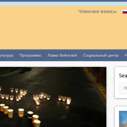
Членские взносы
ультура
Программы
Лавка бейгелей
Социальный центр
Sea
Пои