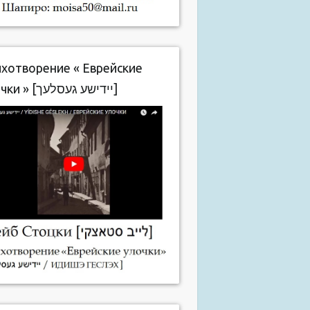
хотворение « Еврейские
улочки » [יידישע געסלעך]