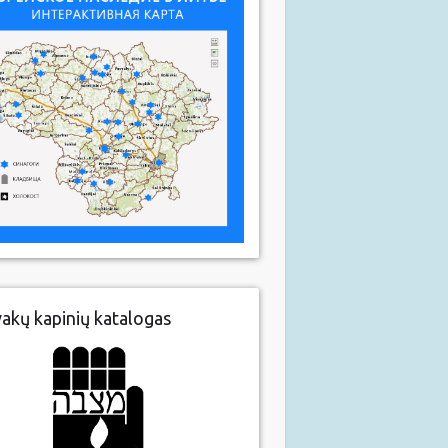
vakų kapinių katalogas