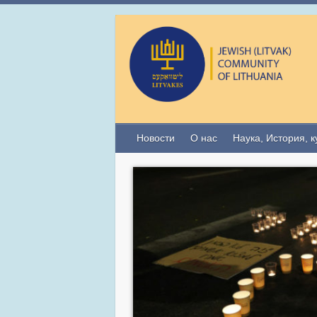
Новости
О нас
Наука, История, к