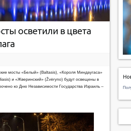
сты осветили в цвета
лага
кие мосты «Белый» (Baltasis), «Короля Миндаугаса»
Но
liasis) и «Жверинский» (Žvėryno) будут освещены в
урочено ко Дню Независимости Государства Израиль –
Пол