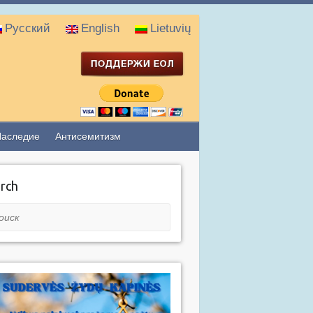
Русский
English
Lietuvių
Наследие
Антисемитизм
rch
ск