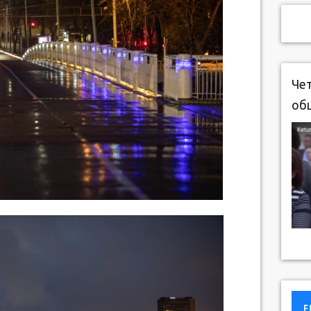
Чет
об