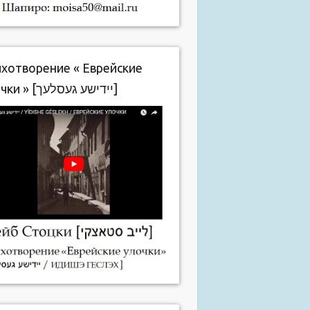
хотворение « Еврейские
улочки » [יידישע געסלעך]