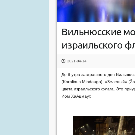
Вильнюсские мо
израильского ф
2021-04-14
До 8 утра завтрашнего дня Вильнюсс
(Karaliaus Mindaugo), «Зеленый» (Ža
цвета израильского флага. Это при
Йом ХаАцмаут.