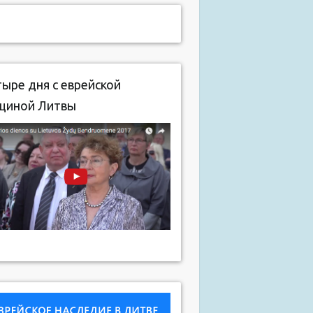
ыре дня с еврейской
щиной Литвы