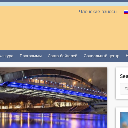
Членские взносы
ультура
Программы
Лавка бейгелей
Социальный центр
Sea
Пои