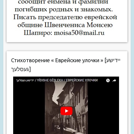
Стихотворение « Еврейские улочки » [יידישע
געסלעך]