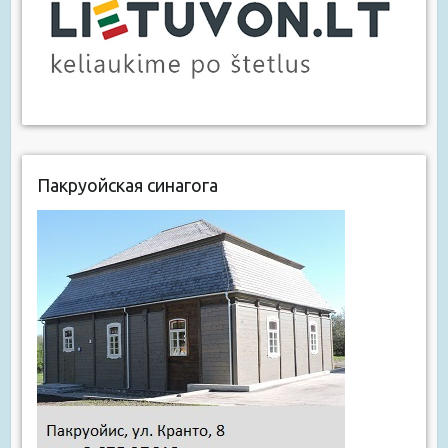
Пакруойская синагога