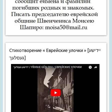
Стихотворение « Еврейские улочки » [יידישע
געסלעך]