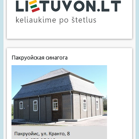
Пакруойская синагога