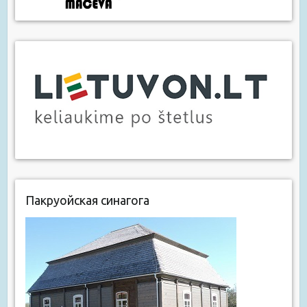
Пакруойская синагога