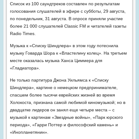
Список из 100 саундтреков составлен по результатам
голосования слушателей в эфире с субботы, 29 августа,
по понедельник, 31 августа. В опросе приняли участие
более 21 000 слушателей Classic FM и читателей газеты
Radio Times.
Музыка к «Списку Шиндлера» в этом году потеснила
музыку Говарда Шора к «Властелину колец». На третьем
месте оказалась музыка Ханса Циммера для
«Гладиатора».
Не только партитура Джона Уильямса к «Списку
Шиндлера», картине о немецком предпринимателе,
спасшем более тысячи еврейских жизней во время
Холокоста, признана самой любимой киномузыкой; но в
двадцатке лидеров он занял еще четыре места – с
музыкой к картинам «Звездные войны», «Парк юрского
периода», «Гарри Поттер и философский камень» и
«Инопланетянин».