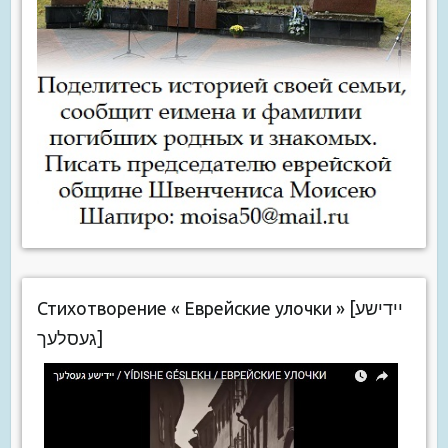
Стихотворение « Еврейские улочки » [יידישע
געסלעך]