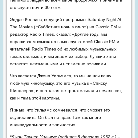
так много людей во всем мире продолжают принимать
его спустя почти 30 лет».
Эндрю Коллинз, ведущий программы Saturday Night At
The Movies («Субботняя ночь в кино») на Classic FM и
редактор Radio Times, сказал: «Долгие годы мы
опрашиваем взыскательных слушателей Classic FM и
читателей Radio Times об их любимых музыкальных
темах фильмов; и мы знаем их выбор. Лучшие хиты
остаются неизменными и неизменно великими.
Что касается Джона Уильямса, то мы нашли вашу
любимую киномузыку, это его музыка к «Списку
Шиндлера», и она такая же трогательная и печальная,
как и тема этой картины.
Я знаю, что Уильямс сомневался, что сможет это
осуществить. Он был не прав. Там так много
индивидуальности и эпичности».
*
Джон Таунер Уильямс (родился 8 февраля 1932 г.) –