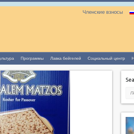
Членские взносы
ультура
Программы
Лавка бейгелей
Социальный центр
Sea
Пои