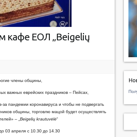
 кафе ЕОЛ „Beigelių
Но
рогие члены общины,
Пол
ых важных еврейских праздников – Пейсах,
з-за пандемии коронавируса и чтобы не подвергать
тников общины, торговлю мацой будет осуществлять
гелей» – „
Beigelių krautuvėlė
“
до 03 апреля с 10.30 до 14.30