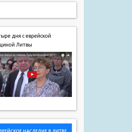
ыре дня с еврейской
щиной Литвы