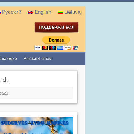
Русский
English
Lietuvių
Наследие
Антисемитизм
rch
ск