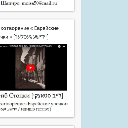
хотворение « Еврейские
улочки » [יידישע געסלעך]