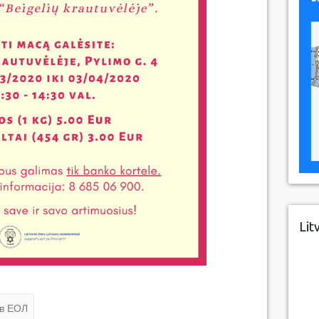
Lit
ов ЕОЛ