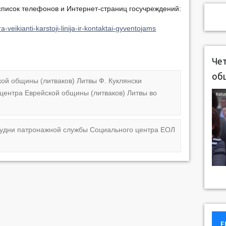
 список телефонов и Интернет-страниц госучреждений:
para-veikianti-karstoji-linija-ir-kontaktai-gyventojams
Чет
об
ой общины (литваков) Литвы Ф. Куклянски
о центра Еврейской общины (литваков) Литвы во
будни патронажной службы Социального центра ЕОЛ