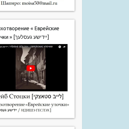
хотворение « Еврейские
улочки » [יידישע געסלעך]