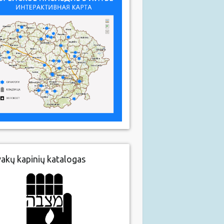
vakų kapinių katalogas