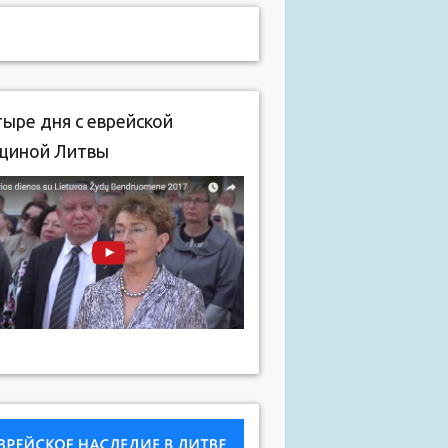
ыре дня с еврейской
щиной Литвы