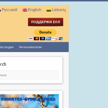
Русский
English
Lietuvių
Наследие
Антисемитизм
rch
ск