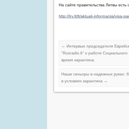
На сайте правительства Литвы есть
http://lrv.lt/lt/aktuali-informacija/visa-
←
Интервью председателя Еврейск
“Rusradio.lt” о работе Социальног
время карантина.
Наши сеньоры в надежных руках: 
в условиях карантина
→