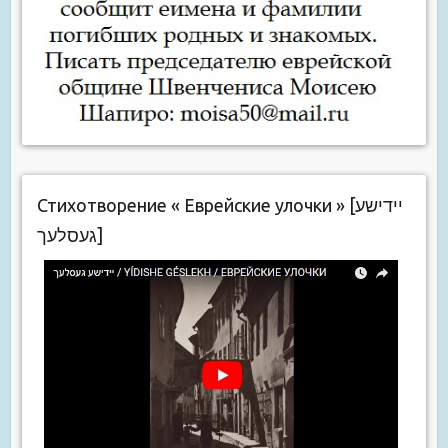
Стихотворение « Еврейские улочки » [יידישע
געסלעך]