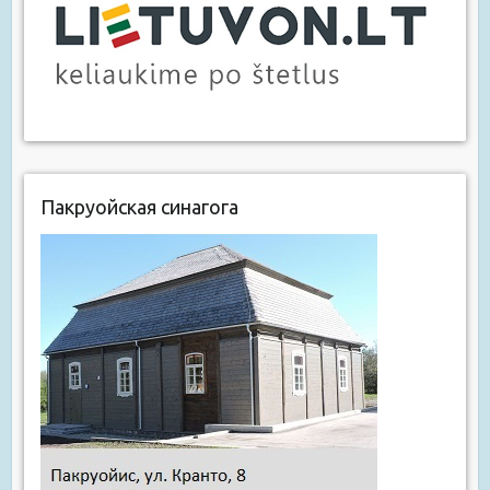
Пакруойская синагога