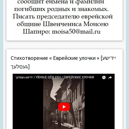
Стихотворение « Еврейские улочки » [יידישע
געסלעך]