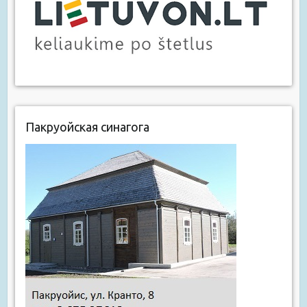
Пакруойская синагога