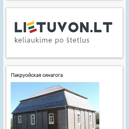
Пакруойская синагога