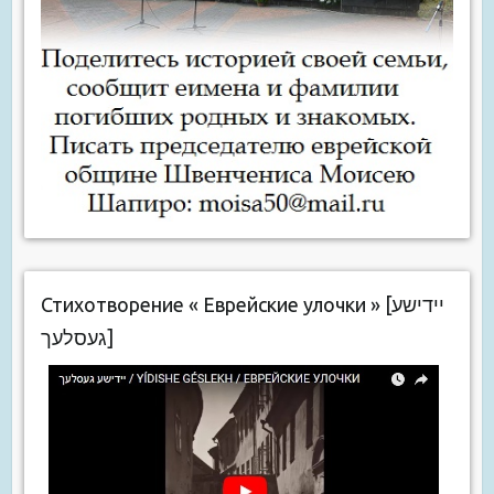
Стихотворение « Еврейские улочки » [יידישע
געסלעך]