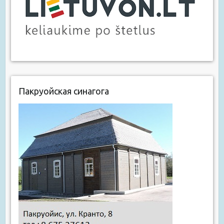
Пакруойская синагога