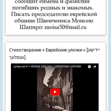
Стихотворение « Еврейские улочки » [יידישע
געסלעך]