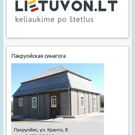
Пакруойская синагога