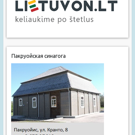
Пакруойская синагога