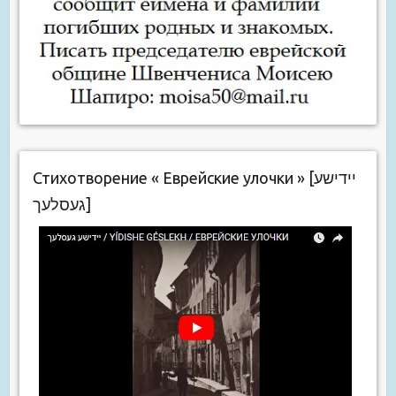
Стихотворение « Еврейские улочки » [יידישע
געסלעך]