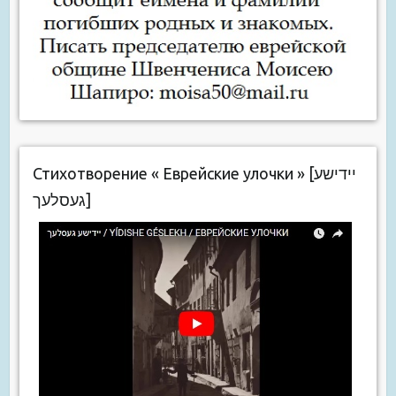
Стихотворение « Еврейские улочки » [יידישע
געסלעך]