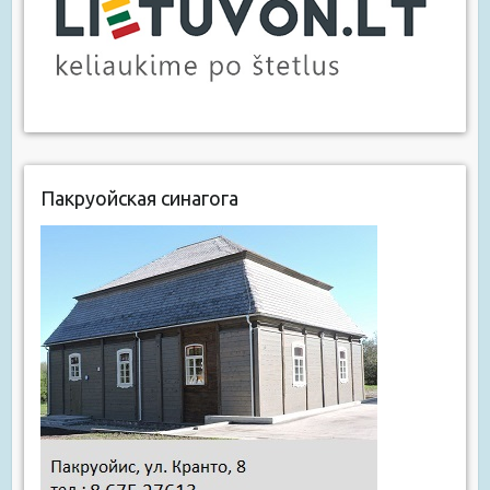
Пакруойская синагога