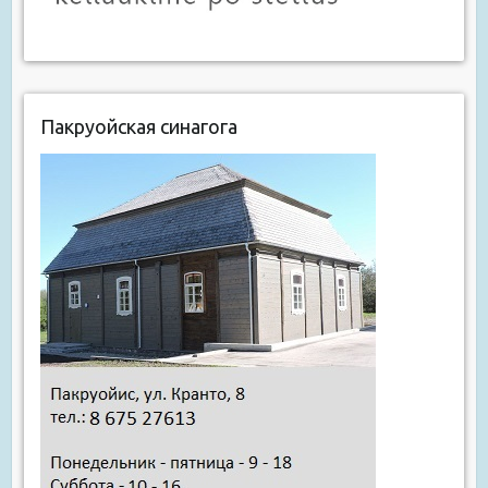
Пакруойская синагога