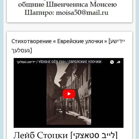
Стихотворение « Еврейские улочки » [יידישע
געסלעך]