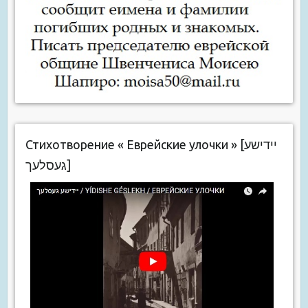
Стихотворение « Еврейские улочки » [יידישע
געסלעך]