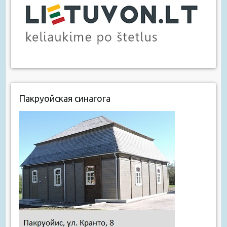
Пакруойская синагога