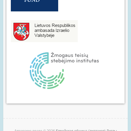
Авторские права © 2026
Еврейская община (литваков) Литвы