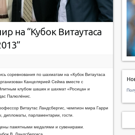
р на “Кубок Витаутаса
2013”
ись соревнования по шахматам на «Кубок Витаутаса
Но
организован Канцелярией Сейма вместе с
Элитным клубом шашек и шахмат «Росицан и
Пол
дас Палюлёнис.
рофессор Витаутас Ландсбергис, чемпион мира Гарри
, дипломаты, парламентарии, гости.
ждены памятными медалями и сувенирами.
бок В. Ландсбергиса.