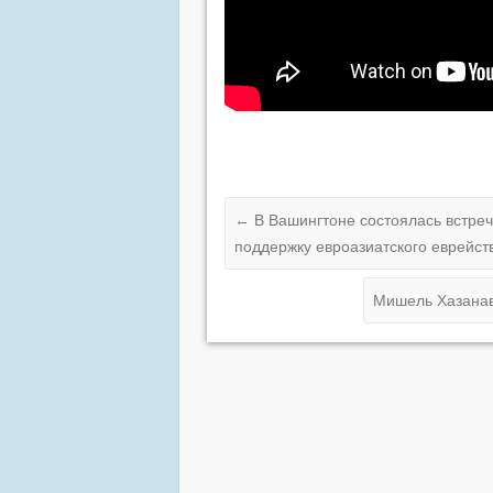
←
В Вашингтоне состоялась встреч
поддержку евроазиатского еврейст
Мишель Хазана