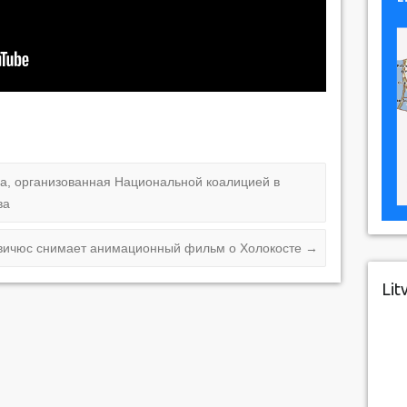
а, организованная Национальной коалицией в
ва
вичюс снимает анимационный фильм о Холокосте
→
Lit