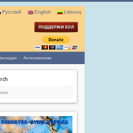
Русский
English
Lietuvių
Наследие
Антисемитизм
rch
ск