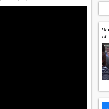
Чет
об