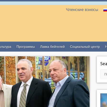
Членские взносы
ультура
Программы
Лавка бейгелей
Социальный центр
Sea
Пои