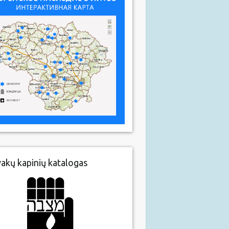
vakų kapinių katalogas