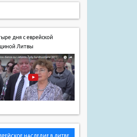
ыре дня с еврейской
щиной Литвы