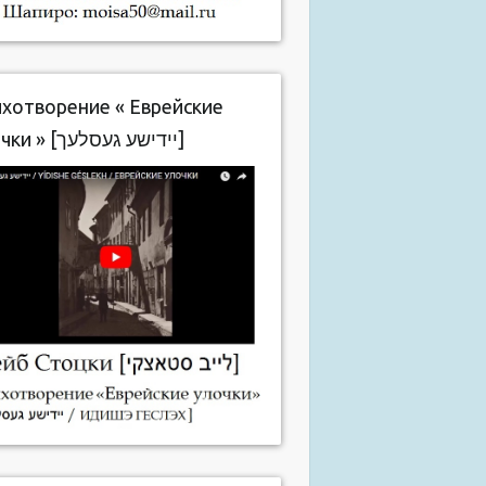
хотворение « Еврейские
улочки » [יידישע געסלעך]