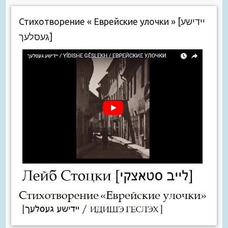
Стихотворение « Еврейские улочки » [יידישע
געסלעך]