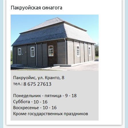
Пакруойская синагога