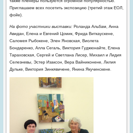
также пленеры пользуются огромной популярностью.
Приглашаем всех посетить экспозицию (третий этаж ЕОЛ,
фойе).
На фото участники выставки:
Роланда Альбам, Анна
Авидан, Елена и Евгений Цомик, Фрида Виткаускене,
Саломея Рыбокене, Элен Яновская, Виолета
Бондаренко, Алла Сегаль, Виктория Гуджюнайте, Елена
Тараховская, Сергей и Светлана Лисер, Михаил и Лидия
Селезневы, Эстер Изаксон, Вера Вайниконене, Лилия
Дульке, Виктория Зинкявичене, Янина Якучинскене.