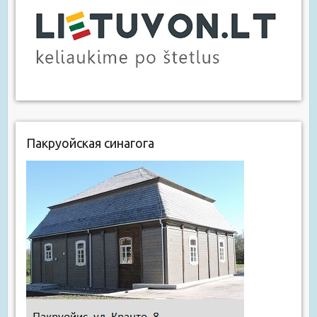
Пакруойская синагога