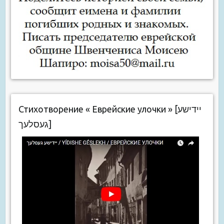
Стихотворение « Еврейские улочки » [יידישע
געסלעך]