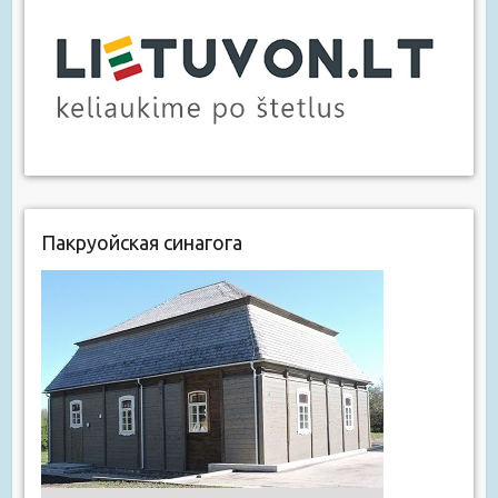
Пакруойская синагога