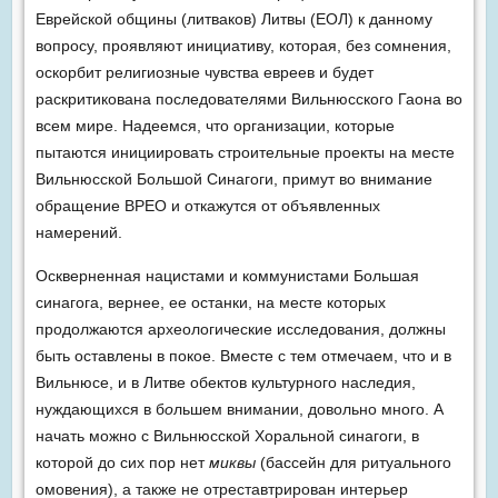
Еврейской общины (литваков) Литвы (ЕОЛ) к данному
вопросу, проявляют инициативу, которая, без сомнения,
оскорбит религиозные чувства евреев и будет
раскритикована последователями Вильнюсского Гаона во
всем мире. Надеемся, что организации, которые
пытаются инициировать строительные проекты на месте
Вильнюсской Большой Синагоги, примут во внимание
обращение ВРЕО и откажутся от объявленных
намерений.
Оскверненная нацистами и коммунистами Большая
синагога, вернее, ее останки, на месте которых
продолжаются археологические исследования, должны
быть оставлены в покое. Вместе с тем отмечаем, что и в
Вильнюсе, и в Литве обектов культурного наследия,
нуждающихся в б
о
льшем внимании, довольно много. А
начать можно с Вильнюсской Хоральной синагоги, в
которой до сих пор нет
миквы
(бассейн для ритуального
омовения), а также не отреставтрирован интерьер