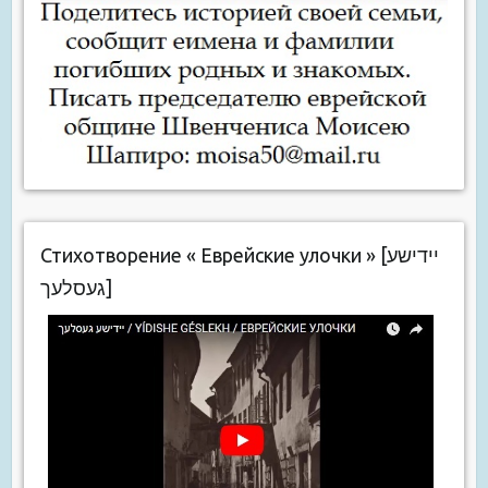
Стихотворение « Еврейские улочки » [יידישע
געסלעך]