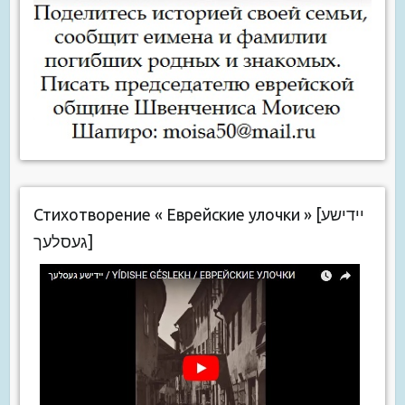
Стихотворение « Еврейские улочки » [יידישע
געסלעך]