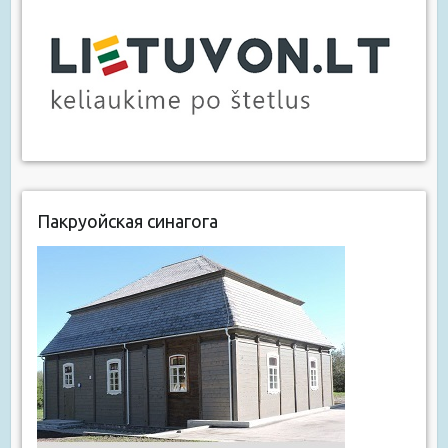
Пакруойская синагога