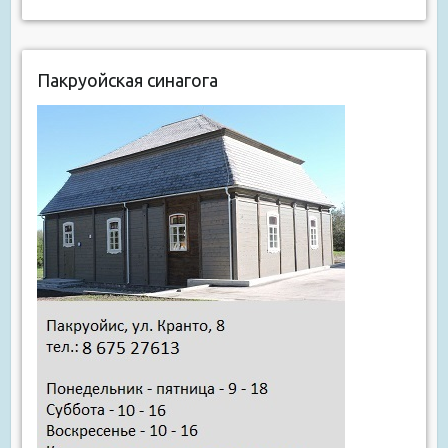
Пакруойская синагога