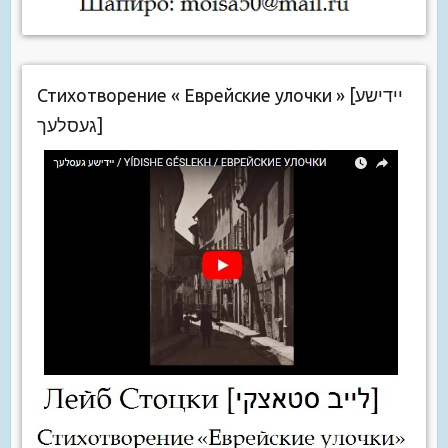
Стихотворение « Еврейские улочки » [יידישע
געסלעך]