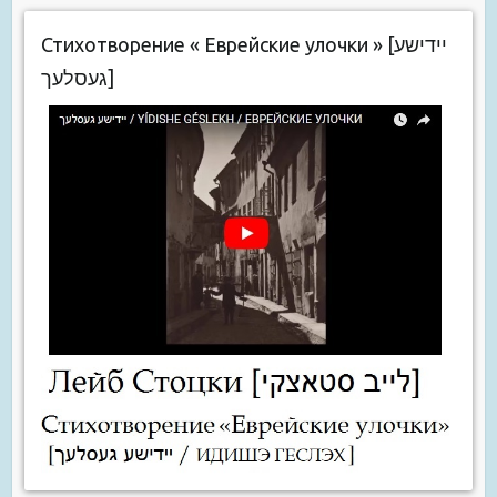
Стихотворение « Еврейские улочки » [יידישע
געסלעך]