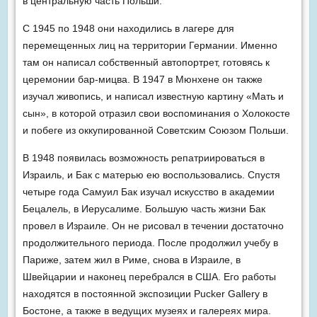
в центральную часть Польши.
С 1945 по 1948 они находились в лагере для
перемещенных лиц на территории Германии. Именно
там он написал собственный автопортрет, готовясь к
церемонии бар-мицва. В 1947 в Мюнхене он также
изучал живопись, и написал известную картину «Мать и
сын», в которой отразил свои воспоминания о Холокосте
и побеге из оккупированной Советским Союзом Польши.
В 1948 появилась возможность репатриироваться в
Израиль, и Бак с матерью ею воспользовались. Спустя
четыре года Самуил Бак изучал искусство в академии
Бецалель, в Иерусалиме. Большую часть жизни Бак
провел в Израиле. Он не рисовал в течении достаточно
продолжительного периода. После продолжил учебу в
Париже, затем жил в Риме, снова в Израиле, в
Швейцарии и наконец перебрался в США. Его работы
находятся в постоянной экспозиции Pucker Gallery в
Бостоне, а также в ведущих музеях и галереях мира.