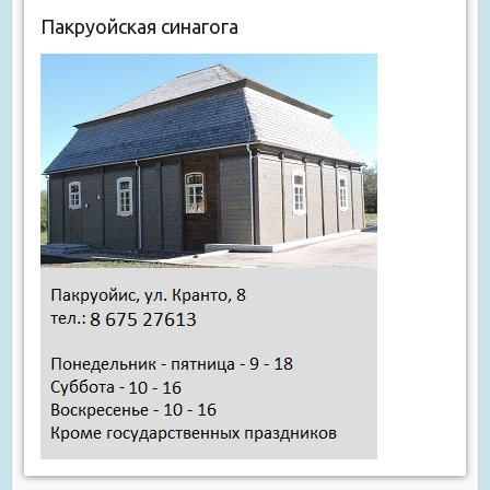
Пакруойская синагога