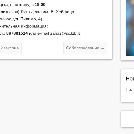
арта
, в пятницу, в
19.00
литваков) Литвы, зал им. Я. Хейфеца
льнюс, ул. Пилимо, 4)
нительная информация:
л.:
867881514
или e-mail zanas@sc.lzb.lt
 Изаксона
Соболезнование
→
Но
Пол