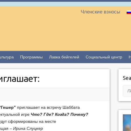
Членские взносы
ультура
Программы
Лавка бейгелей
Социальный центр
иглашает:
Sea
Пои
“Гешер”
приглашает на встречу Шаббата
ектуальной игре
Что? Где? Когда? Почему?
удут сформированы на месте
ущая –
Ирина Слуцкер