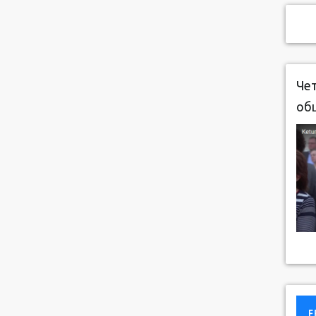
Чет
об