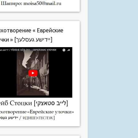
хотворение « Еврейские
улочки » [יידישע געסלעך]