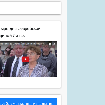
ыре дня с еврейской
щиной Литвы