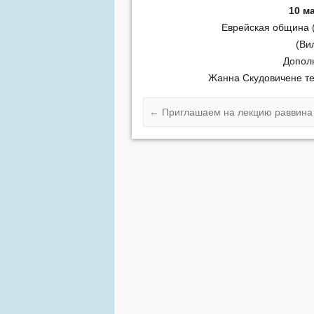
10 м
Еврейская община (
(Ви
Допол
Жанна Скудовичене те
←
Приглашаем на лекцию раввина