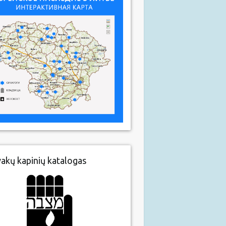
vakų kapinių katalogas