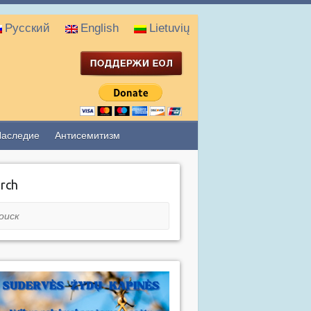
Русский
English
Lietuvių
Наследие
Антисемитизм
rch
ск