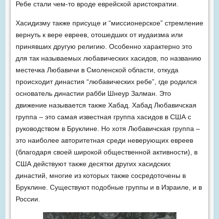
Ребе стали чем-то вроде еврейс­кой аристократии.
Хасидизму также присуще и “миссионерское” стремление
вернуть к вере евреев, отошедших от иудаизма или
принявших другую религию. Особенно характерно это
для так называемых любавических хасидов, по названию
местечка Любавичи в Смоленской области, откуда
происходит династия “любавических ребе”, где родился
основатель династии рабби Шнеур Залман. Это
движение называется также Хабад. Хабад Любавичская
группа – это самая известная группа хасидов в США с
руко­водством в Бруклине. Но хотя Любавичская группа –
это наиболее авторитетная среди неверующих евреев
(благодаря своей широкой общественной активности), в
США действуют также десятки других хасидских
династий, многие из которых также сосредоточены в
Бруклине. Существуют подобные группы и в Израиле, и в
России.