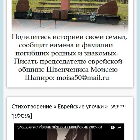
Стихотворение « Еврейские улочки » [יידישע
געסלעך]