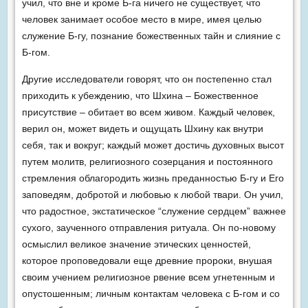
учил, что вне и кроме Б-га ничего не существует, что
человек занимает особое место в мире, имея целью
служение Б-гу, познание божественных тайн и слияние с
Б-гом.
Другие исследователи говорят, что он постепенно стал
приходить к убеждению, что Шхина – Божественное
присутствие – обитает во всем живом. Каждый человек,
верил он, может видеть и ощущать Шхину как внутри
себя, так и вокруг; каждый может достичь духовных высот
путем молитв, религиозного созерцания и постоянного
стремления облагородить жизнь преданностью Б-гу и Его
заповедям, добротой и любовью к любой твари. Он учил,
что радостное, экстатическое “служение сердцем” важнее
сухого, заученного отправления ритуала. Он по-новому
осмыслил великое значение этических ценностей,
которое проповедовали еще древние пророки, внушая
своим учением религиозное рвение всем угнетенным и
опустошенным; личным контактам человека с Б-гом и со