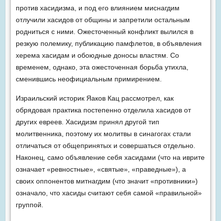
против хасидизма, и под его влиянием миснагдим
отлучили хасидов от общины и запретили остальным
родниться с ними. Ожесточенный конфликт вылился в
резкую полемику, публикацию памфлетов, в объявления
херема хасидам и обоюдные доносы властям. Со
временем, однако, эта ожесточенная борьба утихла,
сменившись неофициальным примирением.
Израильский историк Яаков Кац рассмотрел, как
обрядовая практи­ка постепенно отделила хасидов от
других евреев. Хасидизм принял другой тип
молитвенника, поэтому их молитвы в синагогах стали
отличаться от общепринятых и совершаться отдельно.
Наконец, само объявление себя хасидами (что на иврите
означает «ревностные», «святые», «праведные»), а
своих оппонентов митнагдим (что значит «противники»)
означало, что хасиды считают себя самой «правильной»
группой.