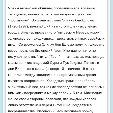
Члены еврейской общины, противившиеся влиянию
хасидизма, называли себя миснагдим – буквально
“противники”. Во главе их стоял Элияху бен Шломо
(1720-1797), величайший из многочисленных ученых
города Вильны, прозванного “литовским Иерусалимом”
за множество находившихся здесь знаменитых еврейских
школ. Со временем Элияху бен Шломо получил широкую
известность как Виленский Гаон. Уже давно никто не
получал почетный титул “Гаон” — так назывались некогда
главы великих академий Суры и Пумбедиты. Так вот, в
дни Виленского гаона (в конце 18 – начале 19 в. в.)
конфликт между хасидами и их противниками достиг
высокого напряжения. Хасидские цадики приобрели
значительный вес, так как их последователи относились к
ним как к посредникам между собой и Б-гом. Миснагдим
же, со своей стороны, полагали, что каждый человек
лично ответственен перед Б-гом и не нуждается в
посредничестве. Виленский Гаон возглавил борьбу