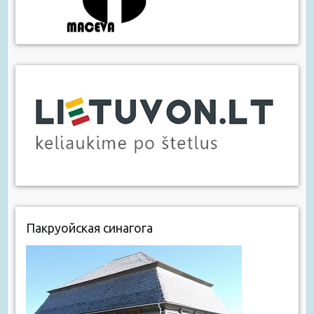
Пакруойская синагога