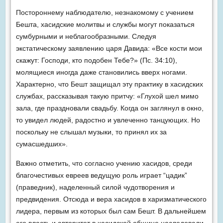
Постороннему наблюдателю, незнакомому с учением
Бешта, хасидские молитвы и службы могут показаться
сумбурными и неблагообразными. Следуя
экстатическому заявлению царя Давида: «Все кости мои
скажут: Господи, кто подобен Тебе?» (Пс. 34:10),
молящиеся ино­гда даже становились вверх ногами.
Характерно, что Бешт защищал эту практику в хасидских
службах, рассказывая такую притчу: «Глухой шел мимо
зала, где праздновали свадьбу. Когда он заглянул в окно,
то увидел людей, радостно и увлеченно танцующих. Но
поскольку не слышал музыки, то принял их за
сумасшедших».
Важно отметить, что согласно учению хасидов, среди
благочестивых евреев ведущую роль играет “цадик”
(праведник), наделенный силой чудотворения и
предвидения. Отсюда и вера хасидов в харизматического
лидера, первым из которых был сам Бешт. В дальнейшем