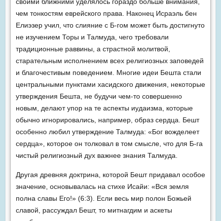
своими ближними уделялось гораздо больше внимания,
чем тонкостям еврейского права. Наконец Исраэль бен
Елиэзер учил, что слияние с Б-гом может быть достигнуто
не изучением Торы и Талмуда, чего требовали
традиционные раввины, а страстной молитвой,
старательным исполнением всех религиозных заповедей
и благочестивым поведением. Многие идеи Бешта стали
центральными пунктами хасидского дви­жения, некоторые
утверждения Беш­та, не будучи чем-то совершенно
новым, делают упор на те аспекты иудаизма, которые
обычно игнорировались, например, об­раз сердца. Бешт
особенно любил утверждение Талмуда: «Бог вожделеет
сердца», которое он толковал в том смысле, что для Б-га
чистый религиозный дух важнее знания Талмуда.
Другая древняя доктрина, которой Бешт придавал особое
значение, основывалась на стихе Исайи: «Вся земля
полна славы Его!» (6:3). Если весь мир полон Божьей
славой, рассуждал Бешт, то митнагдим и аскеты