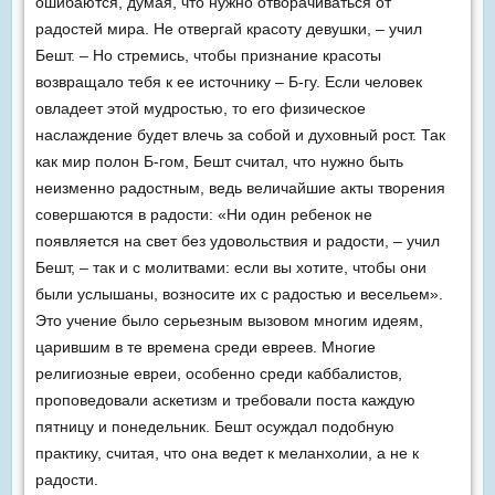
ошибаются, думая, что нужно отворачиваться от
радостей мира. Не отвергай красоту девушки, – учил
Бешт. – Но стремись, чтобы призна­ние красоты
возвращало тебя к ее источнику – Б-гу. Если человек
овладеет этой мудростью, то его физическое
наслаждение будет влечь за собой и духовный рост. Так
как мир полон Б-гом, Бешт считал, что нужно быть
неизменно радостным, ведь величайшие акты творения
совершаются в радости: «Ни один ребенок не
появляется на свет без удовольствия и радо­сти, – учил
Бешт, – так и с молитвами: если вы хотите, чтобы они
были услышаны, возносите их с радостью и весельем».
Это учение было серьезным вызовом многим идеям,
царившим в те времена среди евреев. Многие
религиозные евреи, особенно среди каббалистов,
проповедовали аскетизм и требовали поста каждую
пятницу и понедельник. Бешт осуждал подобную
практику, считая, что она ведет к меланхолии, а не к
радости.