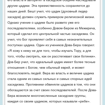
его власть и авторитет в хасидской общине наследовали
другие цадики. Эта преемственность сохраняется до
наших дней. Бешт учил, что цадик (духовный лидер
хасидов) должен служить примером религиозной жизни.
Однако учение о цадике было развито уже его
последователями, особенно Довом-Бером из Межирича,
кото­рый сделал его центральной частью хасидизма. Он
учил, что Бог прояв­ляет себя в самых незначительных
поступках цадика. Один из учеников Дова-Бера говорил:
«Я хожу к нему не для того, чтобы изучать Тору, а для
того, чтобы смотреть, как он расстегивает свои ботинки».
Дов-Бер учил, что идеальный цадик имеет более тесные
отношения с Богом, чем обычный еврей, и может
благословлять людей. Вера во власть и величие цадика
стала одним из самых сильных и самых спорных идей
хасидизма. Противники обвиняли цадиков в том, что они
обогащаются за счет своих последователей. После Дова-
Бера возникли многочисленные хасидские группы,
каждая со сво­им цадиком, которых называли «ребе».