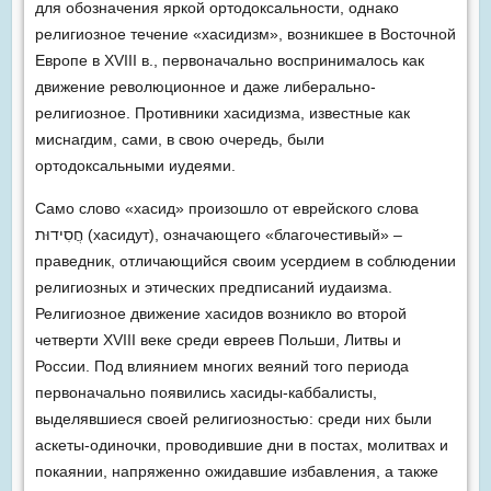
для обозначения яркой ортодоксальности, однако
религиозное течение «хасидизм», воз­никшее в Восточной
Европе в XVIII в., первоначально воспринималось как
движение революционное и даже либерально-
религиозное. Противники хасидизма, извест­ные как
миснагдим, сами, в свою очередь, были
ортодоксальными иудеями.
Само слово «хасид» произошло от еврейского слова
חֲסִידוּת (хасидут), означающего «благочестивый» –
праведник, отличающийся своим усердием в соблюдении
религиозных и этических предписаний иудаизма.
Религиозное движение хасидов возникло во второй
четверти XVIII веке среди евреев Польши, Литвы и
России. Под влиянием многих веяний того периода
первоначально появились хасиды-каббалисты,
выделявшиеся своей религиозностью: среди них были
аскеты-одиночки, проводившие дни в постах, молитвах и
покаянии, напряженно ожидавшие избавления, а также