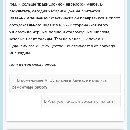
гом, и боль­ше традиционной еврейской учебе. В
результате, сегодня хасидизм уже не считается
мятежным течением: фактически он превратился в оплот
ортодоксального иудаизма, чьих сторонников легко
узнавать по черным пальто и старомодным шляпам,
которые носят хасиды. Тем не менее, их поход к
иудаизму все еще существенно отличается от подхода
миснагдим.
По материалам прессы
←
В доме-музее Ч. Сугихары в Каунасе начались
ремонтные работы
В Алитусе начался ремонт синагоги
→