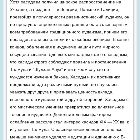
Хотя хасидизм получил широкое распространение на
Украине, а позднее — в Венгрии, Польше и Галиции,
превзойдя в популярности раввинистический иудаизм, он
не преступал определенных границ и оставался верным
всем требованиям традиционного иудаизма, причем его
последователи исполняли их с особым рвением. В конце
концов, оба течения в иудаизме нашли пути мирного
сосуществования. Для всех митнагдим стало очевидным,
что хасиды строго соблюдают правила и постановления
Талмуда и “Шулхан Арух” и ни в коем случае не
чуждаются изучения Закона. Хасиды и их противники
продолжали идти различными путями, но научились
уважать друг друга и признавать ценность вклада,
внесенного в иудаизм той и другой стороной. Хасидизм с
его мистическим учением превратился во влиятельное
течение в иудаизме. Дополнительным фактором
ослабления раскола стал интерес хаси­дов XIX — XX вв. к
изучению Талмуда. С расширением движения оно все
меньше внимания уделяло медитации и единению с Б-