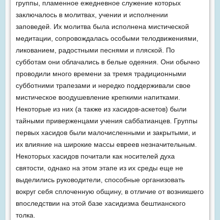
группы, пламенное ежедневное служение которых
заключалось в молитвах, учении и исполнении
заповедей. Их молитва была исполнена мистической
медитации, сопровождалась особыми телодвижениями,
ликованием, радостными песнями и пляской. По
субботам они облачались в белые одеяния. Они обычно
проводили много времени за тремя традиционными
субботними трапезами и нередко поддерживали свое
мистическое воодушевление крепкими напитками.
Некоторые из них (а также из хасидов-аскетов) были
тайными приверженцами учения саббатианцев. Группы
первых хасидов были малочисленными и закрытыми, и
их влияние на широкие массы евреев незначительным.
Некоторых хасидов почитали как носителей духа
святости, однако на этом этапе из их среды еще не
выделились руководители, способные организовать
вокруг себя сплоченную общину, в отличие от возникшего
впоследствии на этой базе хасидизма бештианского
толка.