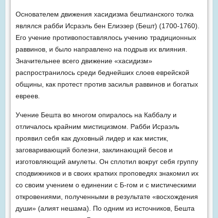
Основателем движения хасидизма бештианского толка
являлся рабби Исраэль бен Елиэзер (Бешт) (1700-1760).
Его учение противопоставлялось учению традиционных
раввинов, и было направлено на подрыв их влияния.
Значительнее всего движение «хасидизм»
распространилось среди беднейших слоев еврейской
общины, как протест против засилья раввинов и богатых
евреев.
Учение Бешта во многом опиралось на Каббалу и
отличалось крайним мистицизмом. Рабби Исраэль
проявил себя как духовный лидер и как мистик,
заговаривающий болезни, заклинающий бесов и
изготовляющий амулеты. Он сплотил вокруг себя группу
сподвижников и в своих кратких проповедях знакомил их
со своим учением о единении с Б-гом и с мистическими
откровениями, полученными в результате «восхождения
души» (алият нешама). По одним из источников, Бешта