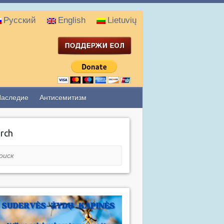
Русский
English
Lietuvių
Наследие
Антисемитизм
rch
ск