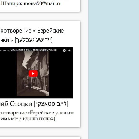
хотворение « Еврейские
улочки » [יידישע געסלעך]