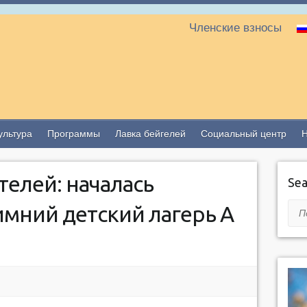
Членские взносы
ультура
Программы
Лавка бейгелей
Социальный центр
елей: началась
Sea
имний детский лагерь A
Пои