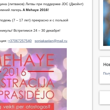
ина (литваков) Литвы при поддержке JDC (Джойнт)
зимний лагерь
A Mehaye 2016!
одежь (7 – 17 лет) прекрасно и с пользой
никулы! Встретимся 24 – 30 декабря!
ция::
+37067257540
soniakaplan
@mail.ru
Но
Пол