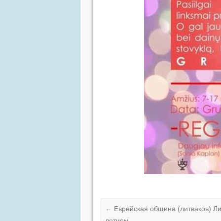
←
Еврейская община (литваков) Ли
летием