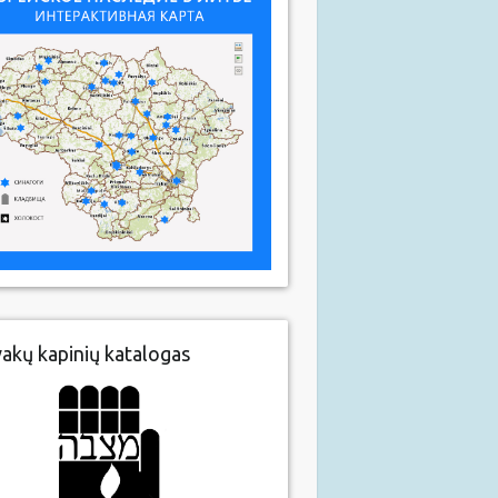
vakų kapinių katalogas