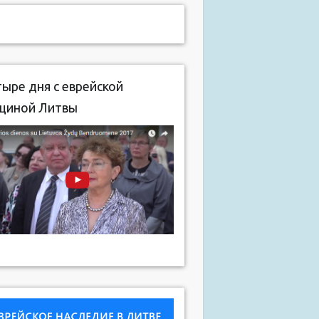
ыре дня с еврейской
щиной Литвы