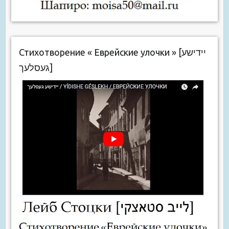
Стихотворение « Еврейские улочки » [יידישע
געסלעך]