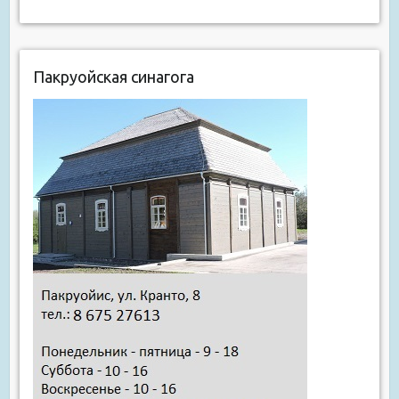
Пакруойская синагога