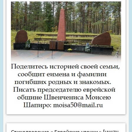
Стихотворение « Еврейские улочки » [יידישע