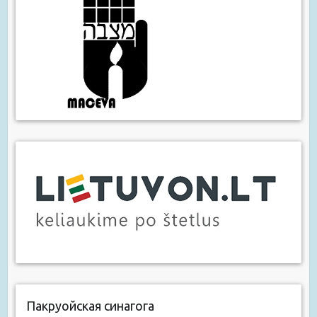
Пакруойская синагога