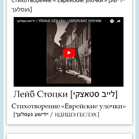
געסלעך]