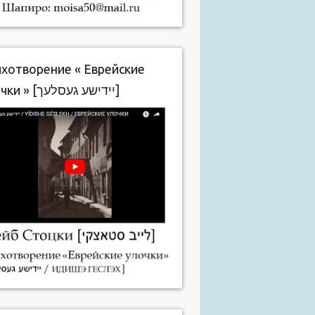
хотворение « Еврейские
улочки » [יידישע געסלעך]