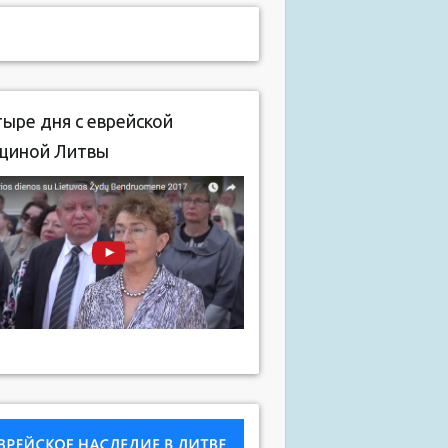
ыре дня с еврейской
щиной Литвы