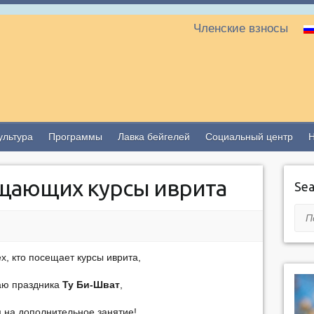
Членские взносы
ультура
Программы
Лавка бейгелей
Социальный центр
щающих курсы иврита
Sea
Пои
х, кто посещает курсы иврита,
аю праздника
Ту Би-Шват
,
 на дополнительное занятие!