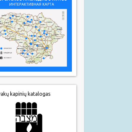
vakų kapinių katalogas