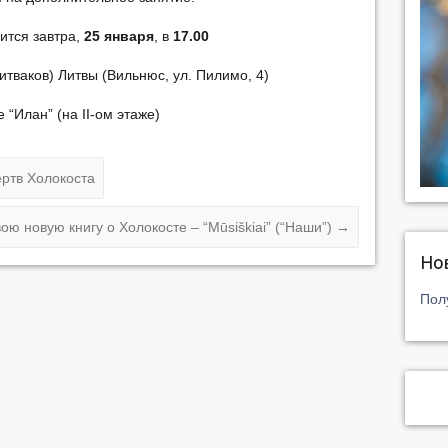
ится завтра,
25 января
, в
17.00
итваков) Литвы (Вильнюс, ул. Пилимо, 4)
е “Илан” (на II-ом этаже)
ртв Холокоста
ою новую книгу о Холокосте – “Mūsiškiai” (“Наши”)
→
Но
Пол