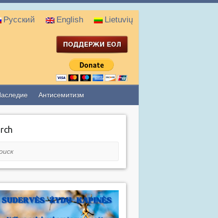
Русский
English
Lietuvių
Наследие
Антисемитизм
rch
ск