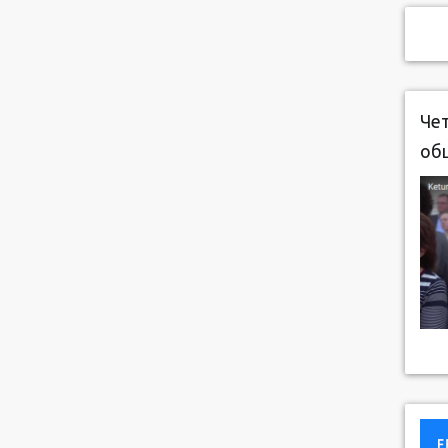
Чет
об