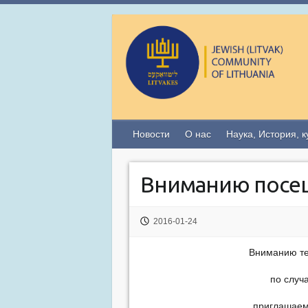
Новости
О нас
Наука, История, к
Вниманию посе
2016-01-24
Вниманию те
по случ
приглашаем