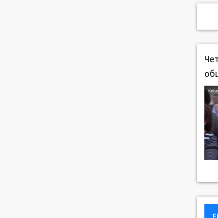
Чет
об