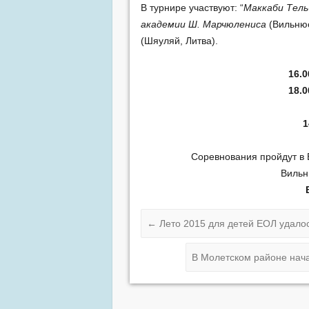
В турнире участвуют: “
Маккаби Тель
академии Ш. Марчюлениса
(Вильнюс
(Шяуляй, Литва).
16.
18.0
1
Соревнования пройдут в
Вильн
←
Лето 2015 для детей ЕОЛ удалос
В Молетском районе начал