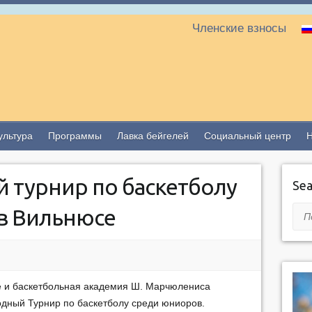
Членские взносы
ультура
Программы
Лавка бейгелей
Социальный центр
турнир по баскетболу
Sea
в Вильнюсе
Пои
е и баскетбольная академия Ш. Марчюлениса
дный Турнир по баскетболу среди юниоров.