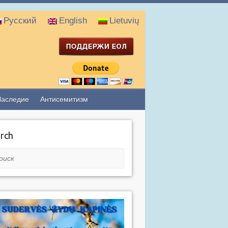
Русский
English
Lietuvių
Наследие
Антисемитизм
rch
ск