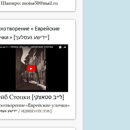
хотворение « Еврейские
улочки » [יידישע געסלעך]