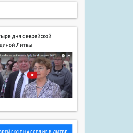
ыре дня с еврейской
щиной Литвы