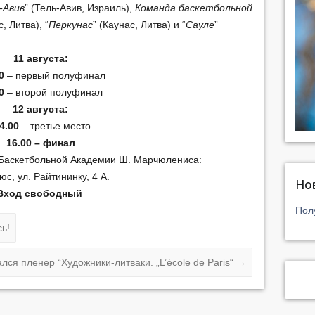
-Авив
” (Тель-Авив, Израиль),
Команда баскетбольной
, Литва), “
Перкунас
” (Каунас, Литва) и “
Сауле
”
11 августа:
00
– первый полуфинал
0
– второй полуфинал
12 августа:
4.00
– третье место
16.00 – финал
 Баскетбольной Академии Ш. Марчюлениса:
юс, ул. Райтининку, 4 А.
Но
Вход свободный
Пол
ь!
ся пленер “Художники-литваки. „L’école de Paris“
→