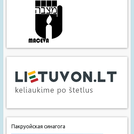
Пакруойская синагога