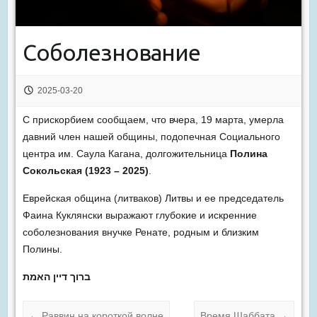
Соболезнование
2025-03-20
С прискорбием сообщаем, что вчера, 19 марта, умерла
давний член нашей общины, подопечная Социального
центра им. Саула Кагана, долгожительница
Полина
Сокольская (1923 – 2025)
.
Еврейская община (литваков) Литвы и ее председатель
Фаина Куклянски выражают глубокие и искренние
соболезнования внучке Ренате, родным и близким
Полины.
ברוך דיין האמת
←
Раввин на короткой волне
Время Шаббата
→