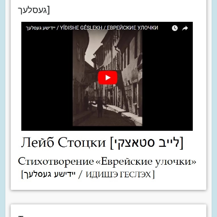
געסלעך]