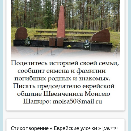
Стихотворение « Еврейские улочки » [יידישע