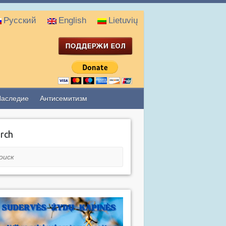
Русский
English
Lietuvių
Наследие
Антисемитизм
rch
ск