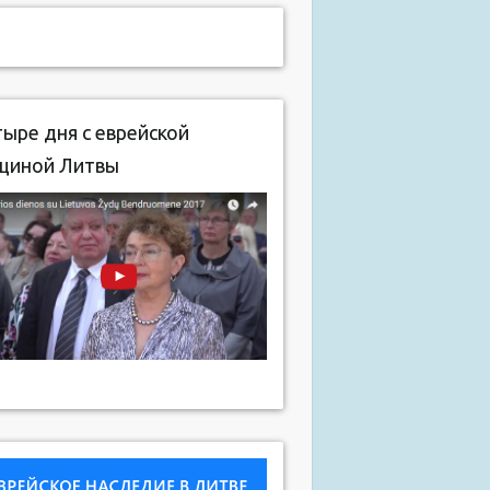
ыре дня с еврейской
щиной Литвы