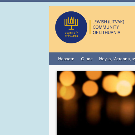
Новости
О нас
Наука, История, к