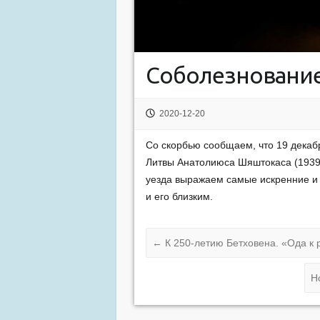
Соболезновани
2020-12-20
Со скорбью сообщаем, что 19 декаб
Литвы Анатолиюса Шяштокаса (1939
уезда выражаем самые искренние и
и его близким.
←
К 250-летию Бетховена. «Ода к 
Н