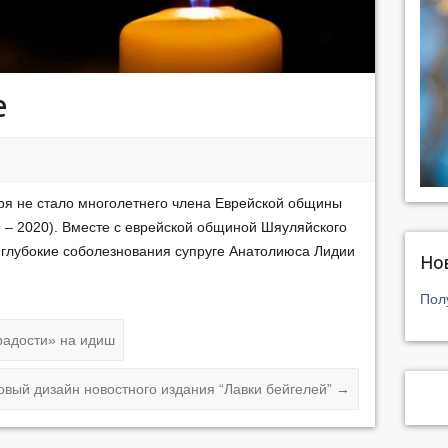
е
ря не стало многолетнего члена Еврейской общины
 – 2020). Вместе с еврейской общиной Шяуляйского
 глубокие соболезнования супруге Анатолиюса Лидии
Но
Пол
радости» на идиш
овый дизайн новостного издания “Лавки бейгелей”
→