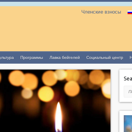
Членские взносы
ультура
Программы
Лавка бейгелей
Социальный центр
Sea
Пои