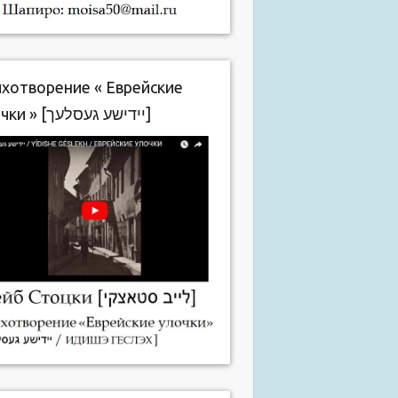
хотворение « Еврейские
улочки » [יידישע געסלעך]