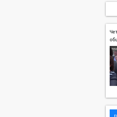
Чет
об