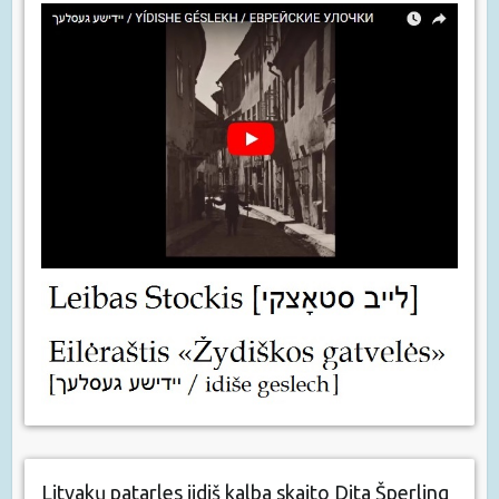
Litvakų patarles jidiš kalba skaito Dita Šperling