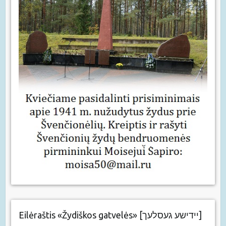
Eilėraštis «Žydiškos gatvelės» [יידישע געסלעך]