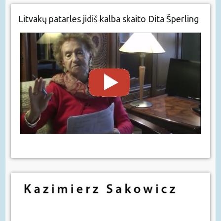
Litvakų patarles jidiš kalba skaito Dita Šperling