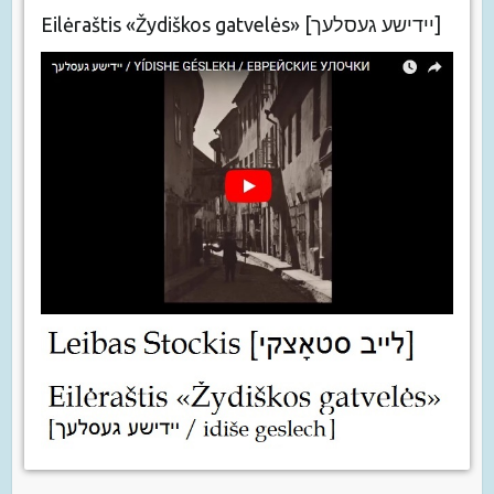
Eilėraštis «Žydiškos gatvelės» [יידישע געסלעך]