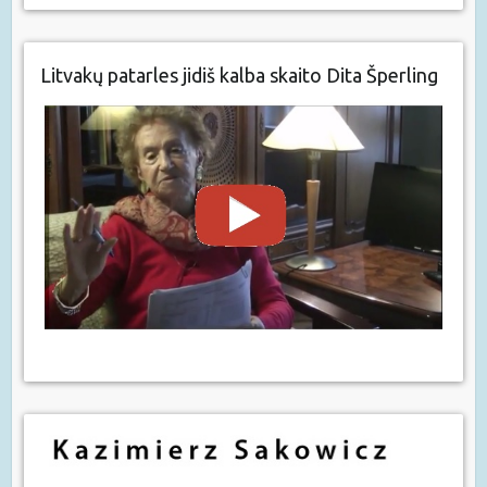
Litvakų patarles jidiš kalba skaito Dita Šperling