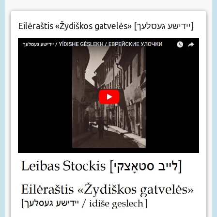
Eilėraštis «Žydiškos gatvelės» [יידישע געסלעך]