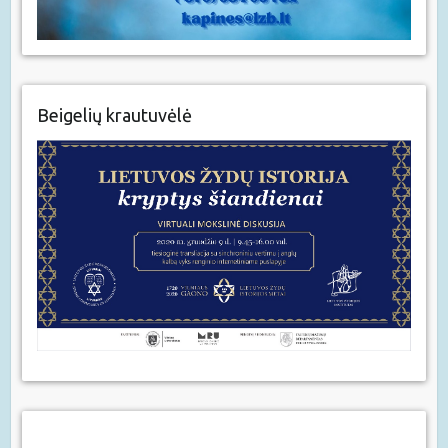
Beigelių krautuvėlė