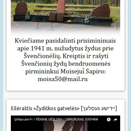
Eilėraštis «Žydiškos gatvelės» [יידישע געסלעך]