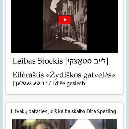
Litvakų patarles jidiš kalba skaito Dita Šperling