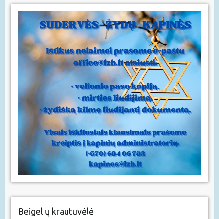
Beigelių krautuvėlė