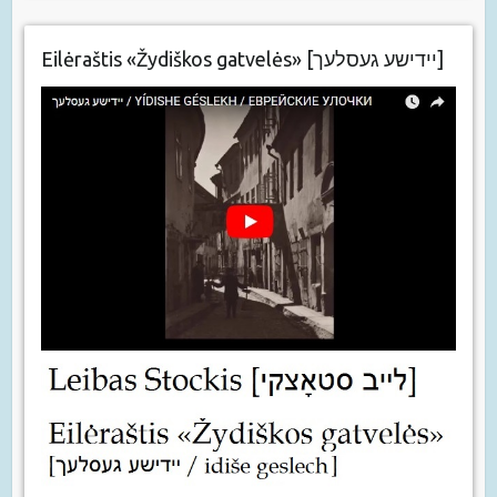
Eilėraštis «Žydiškos gatvelės» [יידישע געסלעך]