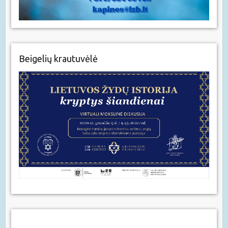
Beigelių krautuvėlė