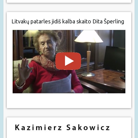
Litvakų patarles jidiš kalba skaito Dita Šperling